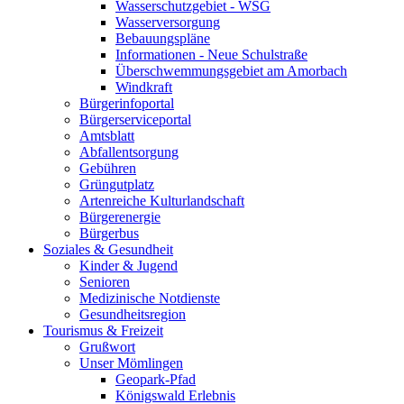
Wasserschutzgebiet - WSG
Wasserversorgung
Bebauungspläne
Informationen - Neue Schulstraße
Überschwemmungsgebiet am Amorbach
Windkraft
Bürgerinfoportal
Bürgerserviceportal
Amtsblatt
Abfallentsorgung
Gebühren
Grüngutplatz
Artenreiche Kulturlandschaft
Bürgerenergie
Bürgerbus
Soziales & Gesundheit
Kinder & Jugend
Senioren
Medizinische Notdienste
Gesundheitsregion
Tourismus & Freizeit
Grußwort
Unser Mömlingen
Geopark-Pfad
Königswald Erlebnis