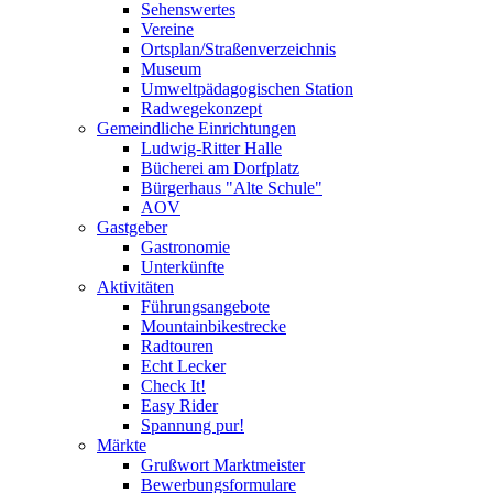
Sehenswertes
Vereine
Ortsplan/Straßenverzeichnis
Museum
Umweltpädagogischen Station
Radwegekonzept
Gemeindliche Einrichtungen
Ludwig-Ritter Halle
Bücherei am Dorfplatz
Bürgerhaus "Alte Schule"
AOV
Gastgeber
Gastronomie
Unterkünfte
Aktivitäten
Führungsangebote
Mountainbikestrecke
Radtouren
Echt Lecker
Check It!
Easy Rider
Spannung pur!
Märkte
Grußwort Marktmeister
Bewerbungsformulare