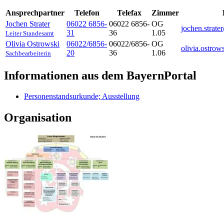
Ansprechpartner
Telefon
Telefax
Zimmer
Jochen
Strater
06022 6856-
06022 6856-
OG
jochen.strat
31
36
1.05
Leiter Standesamt
Olivia
Ostrowski
06022/6856-
06022/6856-
OG
olivia.ostro
20
36
1.06
Sachbearbeiterin
Informationen aus dem BayernPortal
Personenstandsurkunde; Ausstellung
Organisation