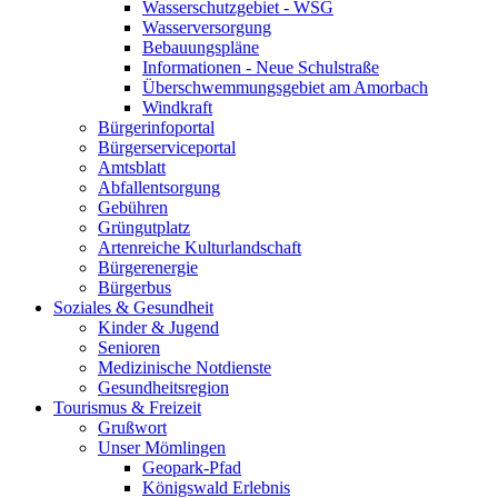
Wasserschutzgebiet - WSG
Wasserversorgung
Bebauungspläne
Informationen - Neue Schulstraße
Überschwemmungsgebiet am Amorbach
Windkraft
Bürgerinfoportal
Bürgerserviceportal
Amtsblatt
Abfallentsorgung
Gebühren
Grüngutplatz
Artenreiche Kulturlandschaft
Bürgerenergie
Bürgerbus
Soziales & Gesundheit
Kinder & Jugend
Senioren
Medizinische Notdienste
Gesundheitsregion
Tourismus & Freizeit
Grußwort
Unser Mömlingen
Geopark-Pfad
Königswald Erlebnis