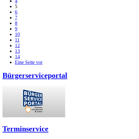
4
5
6
7
8
9
10
11
12
13
14
Eine Seite vor
Bürgerserviceportal
Terminservice