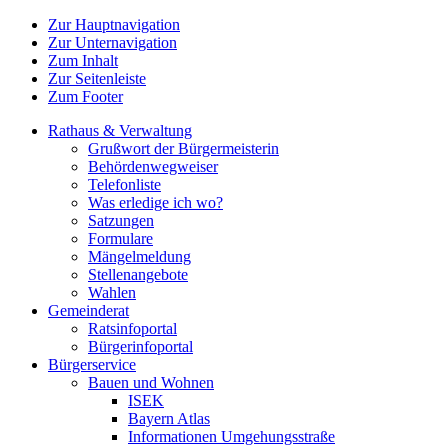
Zur Hauptnavigation
Zur Unternavigation
Zum Inhalt
Zur Seitenleiste
Zum Footer
Rathaus & Verwaltung
Grußwort der Bürgermeisterin
Behördenwegweiser
Telefonliste
Was erledige ich wo?
Satzungen
Formulare
Mängelmeldung
Stellenangebote
Wahlen
Gemeinderat
Ratsinfoportal
Bürgerinfoportal
Bürgerservice
Bauen und Wohnen
ISEK
Bayern Atlas
Informationen Umgehungsstraße