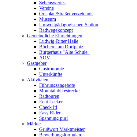
Sehenswertes
Vereine
Ortsplan/Straßenverzeichnis
Museum
Umweltpädagogischen Station
Radwegekonzept
Gemeindliche Einrichtungen
Ludwig-Ritter Halle
Bücherei am Dorfplatz
Bürgerhaus "Alte Schule"
AOV
Gastgeber
Gastronomie
Unterkünfte
Aktivitäten
Führungsangebote
Mountainbikestrecke
Radtouren
Echt Lecker
Check It!
Easy Rider
Spannung pur!
Märkte
Grußwort Marktmeister
Bewerbungsformulare