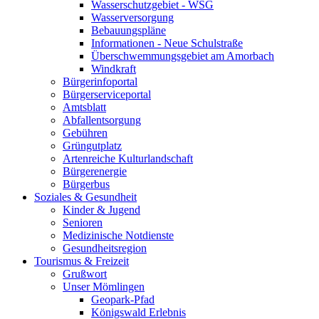
Wasserschutzgebiet - WSG
Wasserversorgung
Bebauungspläne
Informationen - Neue Schulstraße
Überschwemmungsgebiet am Amorbach
Windkraft
Bürgerinfoportal
Bürgerserviceportal
Amtsblatt
Abfallentsorgung
Gebühren
Grüngutplatz
Artenreiche Kulturlandschaft
Bürgerenergie
Bürgerbus
Soziales & Gesundheit
Kinder & Jugend
Senioren
Medizinische Notdienste
Gesundheitsregion
Tourismus & Freizeit
Grußwort
Unser Mömlingen
Geopark-Pfad
Königswald Erlebnis