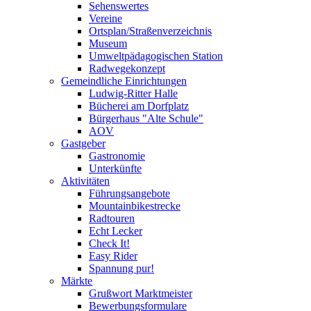
Sehenswertes
Vereine
Ortsplan/Straßenverzeichnis
Museum
Umweltpädagogischen Station
Radwegekonzept
Gemeindliche Einrichtungen
Ludwig-Ritter Halle
Bücherei am Dorfplatz
Bürgerhaus "Alte Schule"
AOV
Gastgeber
Gastronomie
Unterkünfte
Aktivitäten
Führungsangebote
Mountainbikestrecke
Radtouren
Echt Lecker
Check It!
Easy Rider
Spannung pur!
Märkte
Grußwort Marktmeister
Bewerbungsformulare