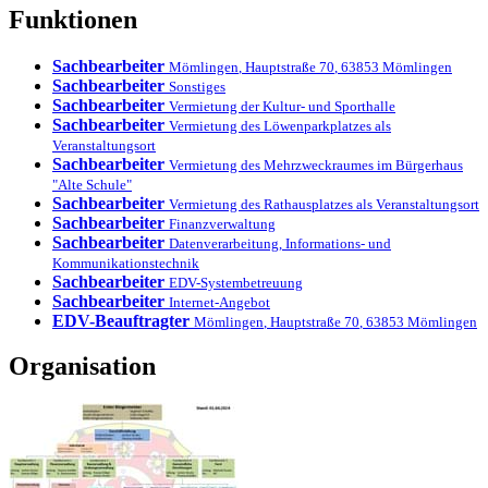
Funktionen
Sachbearbeiter
Mömlingen
,
Hauptstraße 70
,
63853
Mömlingen
Sachbearbeiter
Sonstiges
Sachbearbeiter
Vermietung der Kultur- und Sporthalle
Sachbearbeiter
Vermietung des Löwenparkplatzes als
Veranstaltungsort
Sachbearbeiter
Vermietung des Mehrzweckraumes im Bürgerhaus
"Alte Schule"
Sachbearbeiter
Vermietung des Rathausplatzes als Veranstaltungsort
Sachbearbeiter
Finanzverwaltung
Sachbearbeiter
Datenverarbeitung, Informations- und
Kommunikationstechnik
Sachbearbeiter
EDV-Systembetreuung
Sachbearbeiter
Internet-Angebot
EDV-Beauftragter
Mömlingen
,
Hauptstraße 70
,
63853
Mömlingen
Organisation