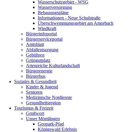
Wasserschutzgebiet - WSG
Wasserversorgung
Bebauungspläne
Informationen - Neue Schulstraße
Überschwemmungsgebiet am Amorbach
Windkraft
Bürgerinfoportal
Bürgerserviceportal
Amtsblatt
Abfallentsorgung
Gebühren
Grüngutplatz
Artenreiche Kulturlandschaft
Bürgerenergie
Bürgerbus
Soziales & Gesundheit
Kinder & Jugend
Senioren
Medizinische Notdienste
Gesundheitsregion
Tourismus & Freizeit
Grußwort
Unser Mömlingen
Geopark-Pfad
Königswald Erlebnis