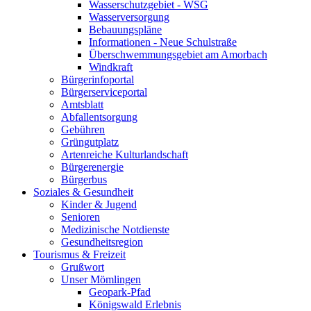
Wasserschutzgebiet - WSG
Wasserversorgung
Bebauungspläne
Informationen - Neue Schulstraße
Überschwemmungsgebiet am Amorbach
Windkraft
Bürgerinfoportal
Bürgerserviceportal
Amtsblatt
Abfallentsorgung
Gebühren
Grüngutplatz
Artenreiche Kulturlandschaft
Bürgerenergie
Bürgerbus
Soziales & Gesundheit
Kinder & Jugend
Senioren
Medizinische Notdienste
Gesundheitsregion
Tourismus & Freizeit
Grußwort
Unser Mömlingen
Geopark-Pfad
Königswald Erlebnis