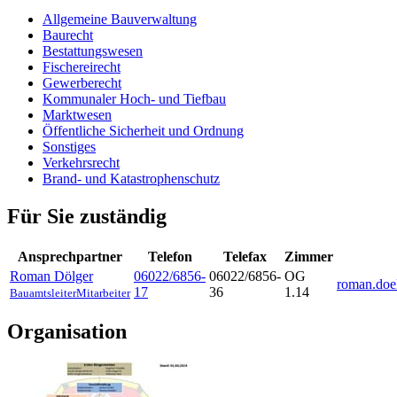
Allgemeine Bauverwaltung
Baurecht
Bestattungswesen
Fischereirecht
Gewerberecht
Kommunaler Hoch- und Tiefbau
Marktwesen
Öffentliche Sicherheit und Ordnung
Sonstiges
Verkehrsrecht
Brand- und Katastrophenschutz
Für Sie zuständig
Ansprechpartner
Telefon
Telefax
Zimmer
Roman
Dölger
06022/6856-
06022/6856-
OG
roman.doe
17
36
1.14
Bauamtsleiter
Mitarbeiter
Organisation