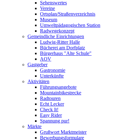
Sehenswertes
Vereine
Ortsplan/Straßenverzeichnis
Museum
Umweltpädagogischen Station
Radwegekonzept
Gemeindliche Einrichtungen
Ludwig-Ritter Halle
Bücherei am Dorfplatz
Bürgerhaus "Alte Schule"
AOV
Gastgeber
Gastronomie
Unterkünfte
Aktivitäten
Führungsangebote
Mountainbikestrecke
Radtouren
Echt Lecker
Check It!
Easy Rider
Spannung pur!
Märkte
Grußwort Marktmeister
Bewerbungsformulare