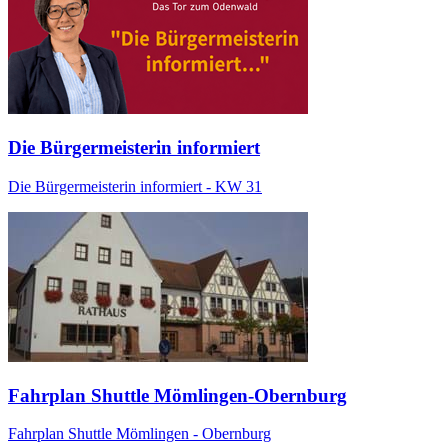
Die Bürgermeisterin informiert
Die Bürgermeisterin informiert - KW 31
Fahrplan Shuttle Mömlingen-Obernburg
Fahrplan Shuttle Mömlingen - Obernburg