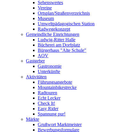
Sehenswertes
Vereine
Ortsplan/Straßenverzeichnis
Museum
Umweltpädagogischen Station
Radwegekonzept
Gemeindliche Einrichtungen
Ludwig-Ritter Halle
Bücherei am Dorfplatz
Bürgerhaus "Alte Schule"
AOV
Gastgeber
Gastronomie
Unterkünfte
Aktivitäten
Führungsangebote
Mountainbikestrecke
Radtouren
Echt Lecker
Check It!
Easy Rider
Spannung pur!
Märkte
Grußwort Marktmeister
Bewerbungsformulare