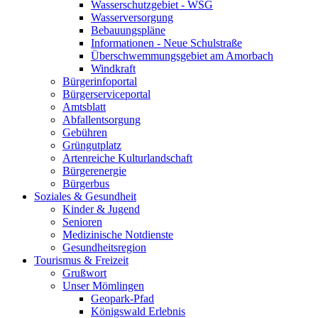
Wasserschutzgebiet - WSG
Wasserversorgung
Bebauungspläne
Informationen - Neue Schulstraße
Überschwemmungsgebiet am Amorbach
Windkraft
Bürgerinfoportal
Bürgerserviceportal
Amtsblatt
Abfallentsorgung
Gebühren
Grüngutplatz
Artenreiche Kulturlandschaft
Bürgerenergie
Bürgerbus
Soziales & Gesundheit
Kinder & Jugend
Senioren
Medizinische Notdienste
Gesundheitsregion
Tourismus & Freizeit
Grußwort
Unser Mömlingen
Geopark-Pfad
Königswald Erlebnis