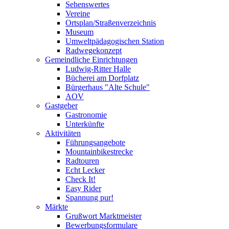
Sehenswertes
Vereine
Ortsplan/Straßenverzeichnis
Museum
Umweltpädagogischen Station
Radwegekonzept
Gemeindliche Einrichtungen
Ludwig-Ritter Halle
Bücherei am Dorfplatz
Bürgerhaus "Alte Schule"
AOV
Gastgeber
Gastronomie
Unterkünfte
Aktivitäten
Führungsangebote
Mountainbikestrecke
Radtouren
Echt Lecker
Check It!
Easy Rider
Spannung pur!
Märkte
Grußwort Marktmeister
Bewerbungsformulare