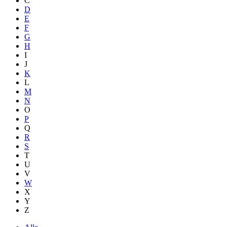
C
D
E
F
G
H
I
J
K
L
M
N
O
P
Q
R
S
T
U
V
W
X
Y
Z