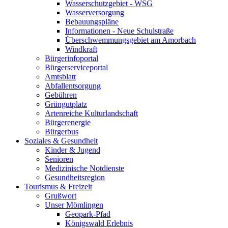
Wasserschutzgebiet - WSG
Wasserversorgung
Bebauungspläne
Informationen - Neue Schulstraße
Überschwemmungsgebiet am Amorbach
Windkraft
Bürgerinfoportal
Bürgerserviceportal
Amtsblatt
Abfallentsorgung
Gebühren
Grüngutplatz
Artenreiche Kulturlandschaft
Bürgerenergie
Bürgerbus
Soziales & Gesundheit
Kinder & Jugend
Senioren
Medizinische Notdienste
Gesundheitsregion
Tourismus & Freizeit
Grußwort
Unser Mömlingen
Geopark-Pfad
Königswald Erlebnis