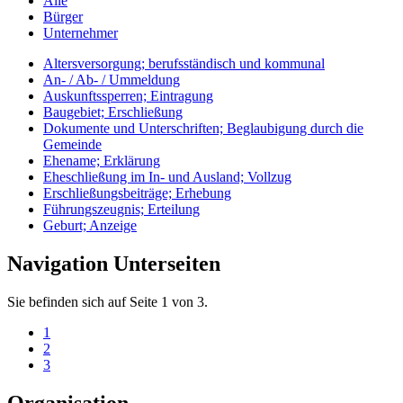
Alle
Bürger
Unternehmer
Altersversorgung; berufsständisch und kommunal
An- / Ab- / Ummeldung
Auskunftssperren; Eintragung
Baugebiet; Erschließung
Dokumente und Unterschriften; Beglaubigung durch die
Gemeinde
Ehename; Erklärung
Eheschließung im In- und Ausland; Vollzug
Erschließungsbeiträge; Erhebung
Führungszeugnis; Erteilung
Geburt; Anzeige
Navigation Unterseiten
Sie befinden sich auf Seite 1 von 3.
1
2
3
Organisation