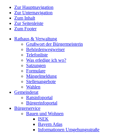
Zur Hauptnavigation
Zur Unternavigation
Zum Inhalt
Zur Seitenleiste
Zum Footer
Rathaus & Verwaltung
Grußwort der Bürgermeisterin
Behördenwegweiser
Telefonliste
Was erledige ich wo?
Satzungen
Formulare
Mängelmeldung
Stellenangebote
Wahlen
Gemeinderat
Ratsinfoportal
Bürgerinfoportal
Bürgerservice
Bauen und Wohnen
ISEK
Bayern Atlas
Informationen Umgehungsstraße