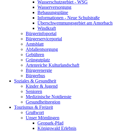
Wasserschutzgebiet - WSG
Wasserversorgung
Bebauungspläne
Informationen - Neue Schulstraße
Überschwemmungsgebiet am Amorbach
Windkraft
Bürgerinfoportal
Bürgerserviceportal
Amtsblatt
Abfallentsorgung
Gebühren
Grüngutplatz
Artenreiche Kulturlandschaft
Bürgerenergie
Bürgerbus
Soziales & Gesundheit
Kinder & Jugend
Senioren
Medizinische Notdienste
Gesundheitsregion
Tourismus & Freizeit
Grußwort
Unser Mömlingen
Geopark-Pfad
Königswald Erlebnis