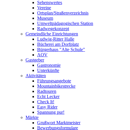
Sehenswertes
Vereine
Ortsplan/Straßenverzeichnis
Museum
Umweltpädagogischen Station
Radwegekonzept
Gemeindliche Einrichtungen
Ludwig-Ritter Halle
Bücherei am Dorfplatz
Bürgerhaus "Alte Schule"
AOV
Gastgeber
Gastronomie
Unterkünfte
Aktivitäten
Führungsangebote
Mountainbikestrecke
Radtouren
Echt Lecker
Check It!
Easy Rider
Spannung pur!
Märkte
Grußwort Marktmeister
Bewerbungsformulare