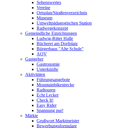
Sehenswertes
Vereine
Ortsplan/Straßenverzeichnis
Museum
Umweltpädagogischen Station
Radwegekonzept
Gemeindliche Einrichtungen
Ludwig-Ritter Halle
Bücherei am Dorfplatz
Bürgerhaus "Alte Schule"
AOV
Gastgeber
Gastronomie
Unterkünfte
Aktivitäten
Führungsangebote
Mountainbikestrecke
Radtouren
Echt Lecker
Check It!
Easy Rider
Spannung pur!
Märkte
Grußwort Marktmeister
Bewerbungsformulare