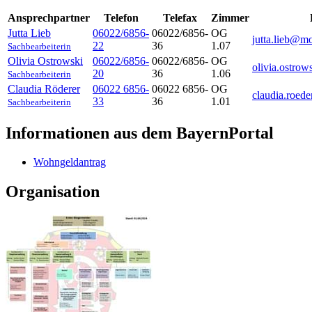
Ansprechpartner
Telefon
Telefax
Zimmer
Jutta
Lieb
06022/6856-
06022/6856-
OG
jutta.lieb@m
22
36
1.07
Sachbearbeiterin
Olivia
Ostrowski
06022/6856-
06022/6856-
OG
olivia.ostro
20
36
1.06
Sachbearbeiterin
Claudia
Röderer
06022 6856-
06022 6856-
OG
claudia.roed
33
36
1.01
Sachbearbeiterin
Informationen aus dem BayernPortal
Wohngeldantrag
Organisation