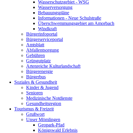
Wasserschutzgebiet - WSG
Wasserversorgung
Bebauungspläne
Informationen - Neue Schulstraße
Überschwemmungsgebiet am Amorbach
Windkraft
Bürgerinfoportal
Bürgerserviceportal
Amtsblatt
Abfallentsorgung
Gebühren
Grüngutplatz
Artenreiche Kulturlandschaft
Bürgerenergie
Bürgerbus
Soziales & Gesundheit
Kinder & Jugend
Senioren
Medizinische Notdienste
Gesundheitsregion
Tourismus & Freizeit
Grußwort
Unser Mömlingen
Geopark-Pfad
Königswald Erlebnis