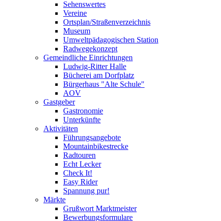
Sehenswertes
Vereine
Ortsplan/Straßenverzeichnis
Museum
Umweltpädagogischen Station
Radwegekonzept
Gemeindliche Einrichtungen
Ludwig-Ritter Halle
Bücherei am Dorfplatz
Bürgerhaus "Alte Schule"
AOV
Gastgeber
Gastronomie
Unterkünfte
Aktivitäten
Führungsangebote
Mountainbikestrecke
Radtouren
Echt Lecker
Check It!
Easy Rider
Spannung pur!
Märkte
Grußwort Marktmeister
Bewerbungsformulare