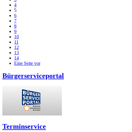
4
5
6
7
8
9
10
11
12
13
14
Eine Seite vor
Bürgerserviceportal
Terminservice