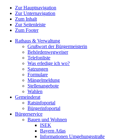
Zur Hauptnavigation
Zur Unternavigation
Zum Inhalt
Zur Seitenleiste
Zum Footer
Rathaus & Verwaltung
Grußwort der Bürgermeisterin
Behördenwegweiser
Telefonliste
Was erledige ich wo?
Satzungen
Formulare
Mängelmeldung
Stellenangebote
Wahlen
Gemeinderat
Ratsinfoportal
Bürgerinfoportal
Bürgerservice
Bauen und Wohnen
ISEK
Bayern Atlas
Informationen Umgehungsstraße