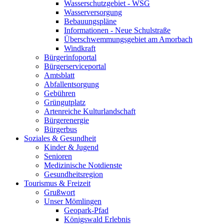
Wasserschutzgebiet - WSG
Wasserversorgung
Bebauungspläne
Informationen - Neue Schulstraße
Überschwemmungsgebiet am Amorbach
Windkraft
Bürgerinfoportal
Bürgerserviceportal
Amtsblatt
Abfallentsorgung
Gebühren
Grüngutplatz
Artenreiche Kulturlandschaft
Bürgerenergie
Bürgerbus
Soziales & Gesundheit
Kinder & Jugend
Senioren
Medizinische Notdienste
Gesundheitsregion
Tourismus & Freizeit
Grußwort
Unser Mömlingen
Geopark-Pfad
Königswald Erlebnis