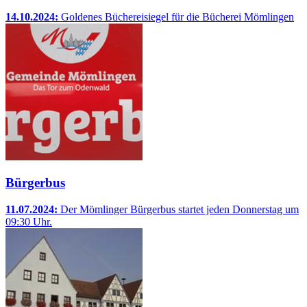
14.10.2024:
Goldenes Büchereisiegel für die Bücherei Mömlingen
Bürgerbus
11.07.2024:
Der Mömlinger Bürgerbus startet jeden Donnerstag um
09:30 Uhr.