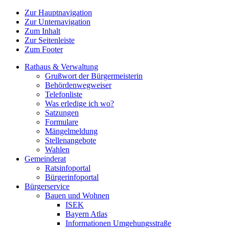
Zur Hauptnavigation
Zur Unternavigation
Zum Inhalt
Zur Seitenleiste
Zum Footer
Rathaus & Verwaltung
Grußwort der Bürgermeisterin
Behördenwegweiser
Telefonliste
Was erledige ich wo?
Satzungen
Formulare
Mängelmeldung
Stellenangebote
Wahlen
Gemeinderat
Ratsinfoportal
Bürgerinfoportal
Bürgerservice
Bauen und Wohnen
ISEK
Bayern Atlas
Informationen Umgehungsstraße