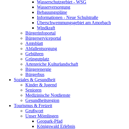
Wasserschutzgebiet - WSG
Wasserversorgung
Bebauungspläne
Informationen - Neue Schulstraße
Überschwemmungsgebiet am Amorbach
Windkraft
Bürgerinfoportal
Bürgerserviceportal
Amtsblatt
Abfallentsorgung
Gebühren
Grüngutplatz
Artenreiche Kulturlandschaft
Bürgerenergie
Bürgerbus
Soziales & Gesundheit
Kinder & Jugend
Senioren
Medizinische Notdienste
Gesundheitsregion
Tourismus & Freizeit
Grußwort
Unser Mömlingen
Geopark-Pfad
Königswald Erlebnis