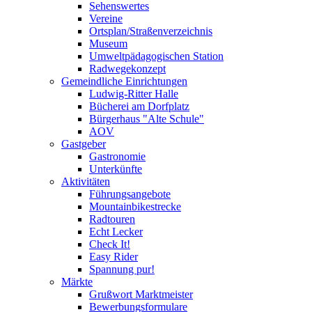
Sehenswertes
Vereine
Ortsplan/Straßenverzeichnis
Museum
Umweltpädagogischen Station
Radwegekonzept
Gemeindliche Einrichtungen
Ludwig-Ritter Halle
Bücherei am Dorfplatz
Bürgerhaus "Alte Schule"
AOV
Gastgeber
Gastronomie
Unterkünfte
Aktivitäten
Führungsangebote
Mountainbikestrecke
Radtouren
Echt Lecker
Check It!
Easy Rider
Spannung pur!
Märkte
Grußwort Marktmeister
Bewerbungsformulare