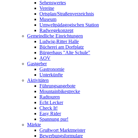
Sehenswertes
Vereine
Ortsplan/Straßenverzeichnis
Museum
Umweltpädagogischen Station
Radwegekonzept
Gemeindliche Einrichtungen
Ludwig-Ritter Halle
Bücherei am Dorfplatz
Bürgerhaus "Alte Schule"
AOV
Gastgeber
Gastronomie
Unterkünfte
Aktivitäten
Führungsangebote
Mountainbikestrecke
Radtouren
Echt Lecker
Check It!
Easy Rider
Spannung pur!
Märkte
Grußwort Marktmeister
Bewerbungsformulare