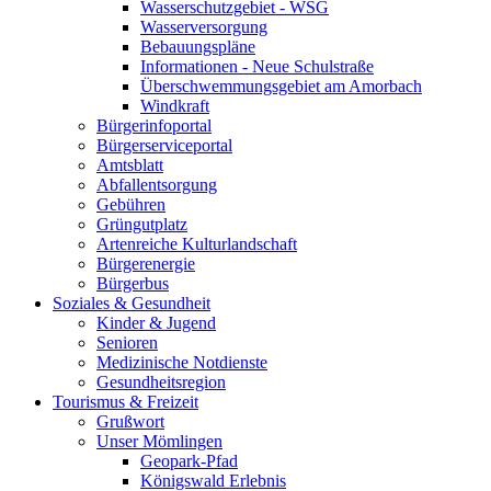
Wasserschutzgebiet - WSG
Wasserversorgung
Bebauungspläne
Informationen - Neue Schulstraße
Überschwemmungsgebiet am Amorbach
Windkraft
Bürgerinfoportal
Bürgerserviceportal
Amtsblatt
Abfallentsorgung
Gebühren
Grüngutplatz
Artenreiche Kulturlandschaft
Bürgerenergie
Bürgerbus
Soziales & Gesundheit
Kinder & Jugend
Senioren
Medizinische Notdienste
Gesundheitsregion
Tourismus & Freizeit
Grußwort
Unser Mömlingen
Geopark-Pfad
Königswald Erlebnis