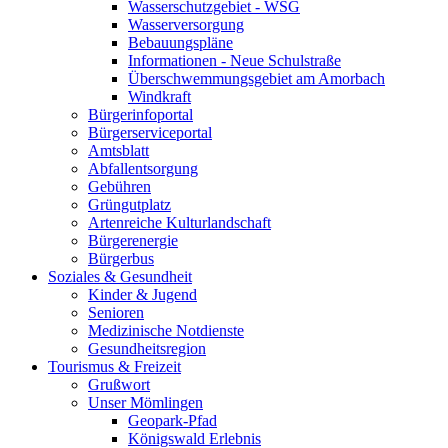
Wasserschutzgebiet - WSG
Wasserversorgung
Bebauungspläne
Informationen - Neue Schulstraße
Überschwemmungsgebiet am Amorbach
Windkraft
Bürgerinfoportal
Bürgerserviceportal
Amtsblatt
Abfallentsorgung
Gebühren
Grüngutplatz
Artenreiche Kulturlandschaft
Bürgerenergie
Bürgerbus
Soziales & Gesundheit
Kinder & Jugend
Senioren
Medizinische Notdienste
Gesundheitsregion
Tourismus & Freizeit
Grußwort
Unser Mömlingen
Geopark-Pfad
Königswald Erlebnis