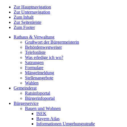
Zur Hauptnavigation
Zur Unternavigation
Zum Inhalt
Zur Seitenleiste
Zum Footer
Rathaus & Verwaltung
Grußwort der Bürgermeisterin
Behördenwegweiser
Telefonliste
Was erledige ich wo?
Satzungen
Formulare
Mängelmeldung
Stellenangebote
Wahlen
Gemeinderat
Ratsinfoportal
Bürgerinfoportal
Bürgerservice
Bauen und Wohnen
ISEK
Bayern Atlas
Informationen Umgehungsstraße