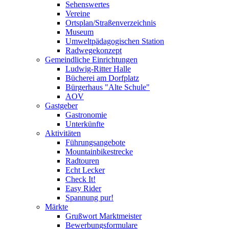
Sehenswertes
Vereine
Ortsplan/Straßenverzeichnis
Museum
Umweltpädagogischen Station
Radwegekonzept
Gemeindliche Einrichtungen
Ludwig-Ritter Halle
Bücherei am Dorfplatz
Bürgerhaus "Alte Schule"
AOV
Gastgeber
Gastronomie
Unterkünfte
Aktivitäten
Führungsangebote
Mountainbikestrecke
Radtouren
Echt Lecker
Check It!
Easy Rider
Spannung pur!
Märkte
Grußwort Marktmeister
Bewerbungsformulare