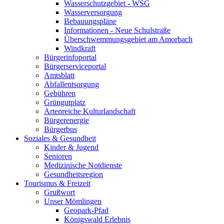
Wasserschutzgebiet - WSG
Wasserversorgung
Bebauungspläne
Informationen - Neue Schulstraße
Überschwemmungsgebiet am Amorbach
Windkraft
Bürgerinfoportal
Bürgerserviceportal
Amtsblatt
Abfallentsorgung
Gebühren
Grüngutplatz
Artenreiche Kulturlandschaft
Bürgerenergie
Bürgerbus
Soziales & Gesundheit
Kinder & Jugend
Senioren
Medizinische Notdienste
Gesundheitsregion
Tourismus & Freizeit
Grußwort
Unser Mömlingen
Geopark-Pfad
Königswald Erlebnis