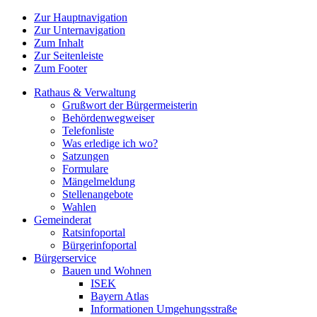
Zur Hauptnavigation
Zur Unternavigation
Zum Inhalt
Zur Seitenleiste
Zum Footer
Rathaus & Verwaltung
Grußwort der Bürgermeisterin
Behördenwegweiser
Telefonliste
Was erledige ich wo?
Satzungen
Formulare
Mängelmeldung
Stellenangebote
Wahlen
Gemeinderat
Ratsinfoportal
Bürgerinfoportal
Bürgerservice
Bauen und Wohnen
ISEK
Bayern Atlas
Informationen Umgehungsstraße