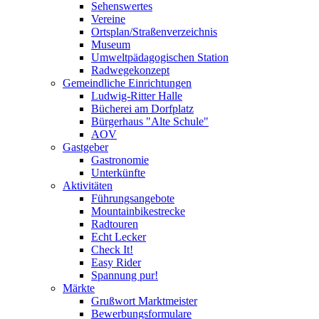
Sehenswertes
Vereine
Ortsplan/Straßenverzeichnis
Museum
Umweltpädagogischen Station
Radwegekonzept
Gemeindliche Einrichtungen
Ludwig-Ritter Halle
Bücherei am Dorfplatz
Bürgerhaus "Alte Schule"
AOV
Gastgeber
Gastronomie
Unterkünfte
Aktivitäten
Führungsangebote
Mountainbikestrecke
Radtouren
Echt Lecker
Check It!
Easy Rider
Spannung pur!
Märkte
Grußwort Marktmeister
Bewerbungsformulare