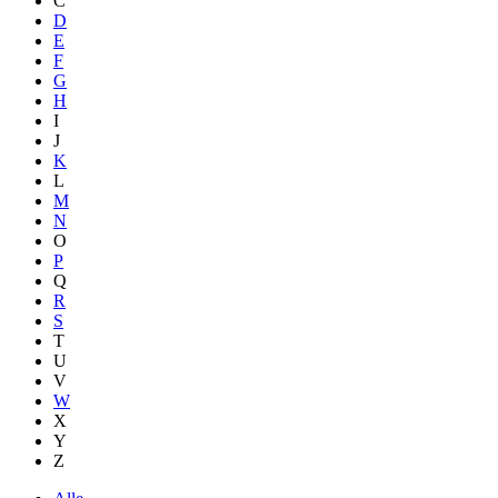
C
D
E
F
G
H
I
J
K
L
M
N
O
P
Q
R
S
T
U
V
W
X
Y
Z