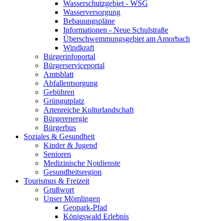
Wasserschutzgebiet - WSG
Wasserversorgung
Bebauungspläne
Informationen - Neue Schulstraße
Überschwemmungsgebiet am Amorbach
Windkraft
Bürgerinfoportal
Bürgerserviceportal
Amtsblatt
Abfallentsorgung
Gebühren
Grüngutplatz
Artenreiche Kulturlandschaft
Bürgerenergie
Bürgerbus
Soziales & Gesundheit
Kinder & Jugend
Senioren
Medizinische Notdienste
Gesundheitsregion
Tourismus & Freizeit
Grußwort
Unser Mömlingen
Geopark-Pfad
Königswald Erlebnis