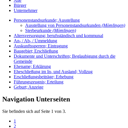
Alle
Bürger
Unternehmer
Personenstandsurkunde; Ausstellung
Ausstellung von Personenstandsurkunden
(Mömlingen)
Sterbeurkunde
(Mömlingen)
Altersversorgung; berufsständisch und kommunal
An- / Ab- / Ummeldung
Auskunftssperren; Eintragung
Baugebiet; Erschließung
Dokumente und Unterschriften; Beglaubigung durch die
Gemeinde
Ehename; Erklärung
Eheschließung im In- und Ausland; Vollzug
Erschließungsbeiträge; Erhebung
Führungszeugnis; Erteilung
Geburt; Anzeige
Navigation Unterseiten
Sie befinden sich auf Seite 1 von 3.
1
2