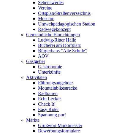
Sehenswertes
Vereine
Ortsplan/Straßenverzeichnis
Museum
Umweltpädagogischen Station
Radwegekonzept
Gemeindliche Einrichtungen
Ludwig-Ritter Halle
Bücherei am Dorfplatz
Bürgerhaus "Alte Schule"
AOV
Gastgeber
Gastronomie
Unterkünfte
Aktivitäten
Führungsangebote
Mountainbikestrecke
Radtouren
Echt Lecker
Check It!
Easy Rider
Spannung pur!
Märkte
Grußwort Marktmeister
Bewerbungsformulare