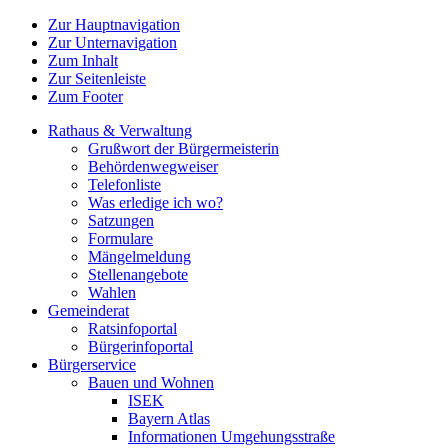
Zur Hauptnavigation
Zur Unternavigation
Zum Inhalt
Zur Seitenleiste
Zum Footer
Rathaus & Verwaltung
Grußwort der Bürgermeisterin
Behördenwegweiser
Telefonliste
Was erledige ich wo?
Satzungen
Formulare
Mängelmeldung
Stellenangebote
Wahlen
Gemeinderat
Ratsinfoportal
Bürgerinfoportal
Bürgerservice
Bauen und Wohnen
ISEK
Bayern Atlas
Informationen Umgehungsstraße