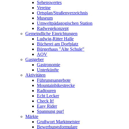
Sehenswertes
Vereine
Ortsplan/Straßenverzeichnis
Museum
Umweltpädagogischen Station
Radwegekonzept
Gemeindliche Einrichtungen
Ludwig-Ritter Halle
Bücherei am Dorfplatz
Bürgerhaus "Alte Schule"
AOV
Gastgeber
Gastronomie
Unterkünfte
Aktivitäten
Führungsangebote
Mountainbikestrecke
Radtouren
Echt Lecker
Check It!
Easy Rider
Spannung pur!
Märkte
Grußwort Marktmeister
Bewerbungsformulare