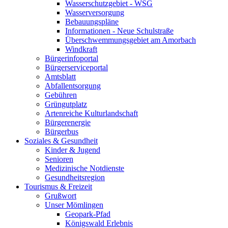
Wasserschutzgebiet - WSG
Wasserversorgung
Bebauungspläne
Informationen - Neue Schulstraße
Überschwemmungsgebiet am Amorbach
Windkraft
Bürgerinfoportal
Bürgerserviceportal
Amtsblatt
Abfallentsorgung
Gebühren
Grüngutplatz
Artenreiche Kulturlandschaft
Bürgerenergie
Bürgerbus
Soziales & Gesundheit
Kinder & Jugend
Senioren
Medizinische Notdienste
Gesundheitsregion
Tourismus & Freizeit
Grußwort
Unser Mömlingen
Geopark-Pfad
Königswald Erlebnis