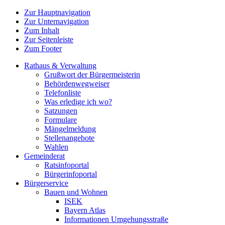
Zur Hauptnavigation
Zur Unternavigation
Zum Inhalt
Zur Seitenleiste
Zum Footer
Rathaus & Verwaltung
Grußwort der Bürgermeisterin
Behördenwegweiser
Telefonliste
Was erledige ich wo?
Satzungen
Formulare
Mängelmeldung
Stellenangebote
Wahlen
Gemeinderat
Ratsinfoportal
Bürgerinfoportal
Bürgerservice
Bauen und Wohnen
ISEK
Bayern Atlas
Informationen Umgehungsstraße