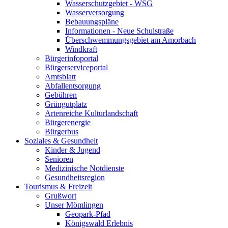
Wasserschutzgebiet - WSG
Wasserversorgung
Bebauungspläne
Informationen - Neue Schulstraße
Überschwemmungsgebiet am Amorbach
Windkraft
Bürgerinfoportal
Bürgerserviceportal
Amtsblatt
Abfallentsorgung
Gebühren
Grüngutplatz
Artenreiche Kulturlandschaft
Bürgerenergie
Bürgerbus
Soziales & Gesundheit
Kinder & Jugend
Senioren
Medizinische Notdienste
Gesundheitsregion
Tourismus & Freizeit
Grußwort
Unser Mömlingen
Geopark-Pfad
Königswald Erlebnis