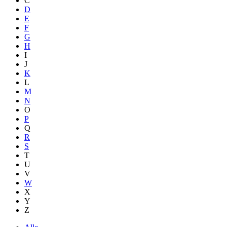
C
D
E
F
G
H
I
J
K
L
M
N
O
P
Q
R
S
T
U
V
W
X
Y
Z