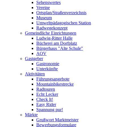
Sehenswertes
Vereine
Ortsplan/Straßenverzeichnis
Museum
Umweltpädagogischen Station
Radwegekonzept
Gemeindliche Einrichtungen
Ludwig-Ritter Halle
Bücherei am Dorfplatz
Bürgerhaus "Alte Schule"
AOV
Gastgeber
Gastronomie
Unterkünfte
Aktivitäten
Führungsangebote
Mountainbikestrecke
Radtouren
Echt Lecker
Check It!
Easy Rider
Spannung pur!
Märkte
Grußwort Marktmeister
Bewerbungsformulare