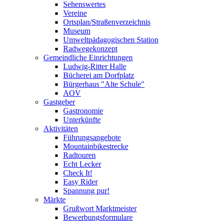
Sehenswertes
Vereine
Ortsplan/Straßenverzeichnis
Museum
Umweltpädagogischen Station
Radwegekonzept
Gemeindliche Einrichtungen
Ludwig-Ritter Halle
Bücherei am Dorfplatz
Bürgerhaus "Alte Schule"
AOV
Gastgeber
Gastronomie
Unterkünfte
Aktivitäten
Führungsangebote
Mountainbikestrecke
Radtouren
Echt Lecker
Check It!
Easy Rider
Spannung pur!
Märkte
Grußwort Marktmeister
Bewerbungsformulare