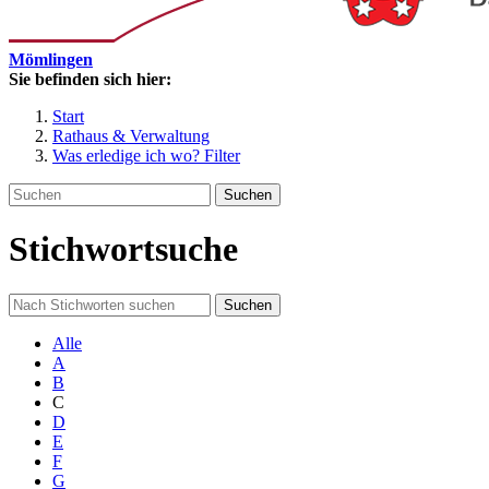
Mömlingen
Sie befinden sich hier:
Start
Rathaus & Verwaltung
Was erledige ich wo? Filter
Suchen
Stichwortsuche
Suchen
Alle
A
B
C
D
E
F
G