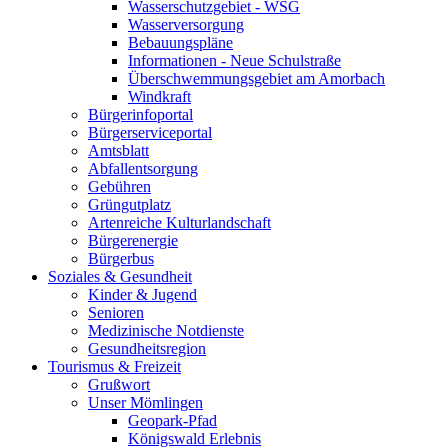
Wasserschutzgebiet - WSG
Wasserversorgung
Bebauungspläne
Informationen - Neue Schulstraße
Überschwemmungsgebiet am Amorbach
Windkraft
Bürgerinfoportal
Bürgerserviceportal
Amtsblatt
Abfallentsorgung
Gebühren
Grüngutplatz
Artenreiche Kulturlandschaft
Bürgerenergie
Bürgerbus
Soziales & Gesundheit
Kinder & Jugend
Senioren
Medizinische Notdienste
Gesundheitsregion
Tourismus & Freizeit
Grußwort
Unser Mömlingen
Geopark-Pfad
Königswald Erlebnis