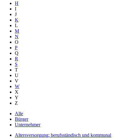
H
I
J
K
L
M
N
O
P
Q
R
S
T
U
V
W
X
Y
Z
Alle
Bürger
Unternehmer
Altersversorgung; berufsständisch und kommunal